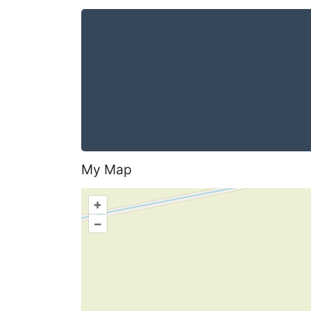
My Map
+
–