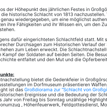
llos der Höhepunkt des jährlichen Festes in Großg
 die historische Schlacht von 1813 nachzustellen.
h genau wiedergegeben, um eine möglichst authent
en ihre Fähigkeiten und ihr Wissen ein, um den 
 stehen.
gens dafür eingerichteten Schlachtfeld statt. Mi
precher Durchsagen zum Historischen Verlauf der
ehen zum Leben erweckt. Die Schlachtnachstellu
 Kampf der Soldaten auf beiden Seiten. Die Bes
schichte entfaltet und den Mut und die Opferberei
unkte:
achstellung bietet die Gedenkfeier in Großgörsc
sstellungen im Dorfmuseum präsentieren Waffen,
ight ist das
Großdiorama zur “Schlacht von Großg
historischen Ereignisse und die Bedeutung der Sch
 Jahr von Freitag bis Sonntag unzählige Highlig
ionumzug , Höhenfeuerwerk, Feldgottesdienst, Mo