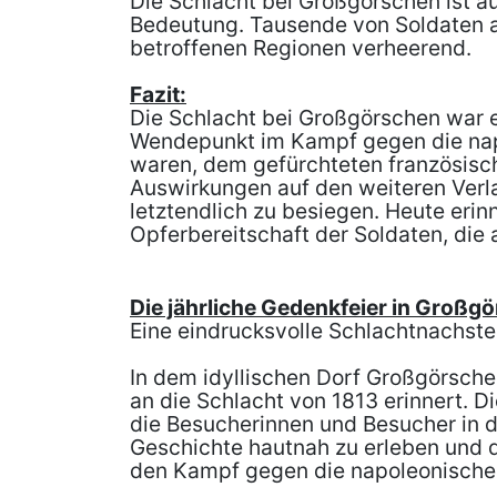
Die Schlacht bei Großgörschen ist a
Bedeutung. Tausende von Soldaten au
betroffenen Regionen verheerend.
Fazit:
Die Schlacht bei Großgörschen war e
Wendepunkt im Kampf gegen die napol
waren, dem gefürchteten französisc
Auswirkungen auf den weiteren Verla
letztendlich zu besiegen. Heute eri
Opferbereitschaft der Soldaten, die 
Die jährliche Gedenkfeier in Großg
Eine eindrucksvolle Schlachtnachstel
In dem idyllischen Dorf Großgörschen
an die Schlacht von 1813 erinnert. D
die Besucherinnen und Besucher in di
Geschichte hautnah zu erleben und d
den Kampf gegen die napoleonische 