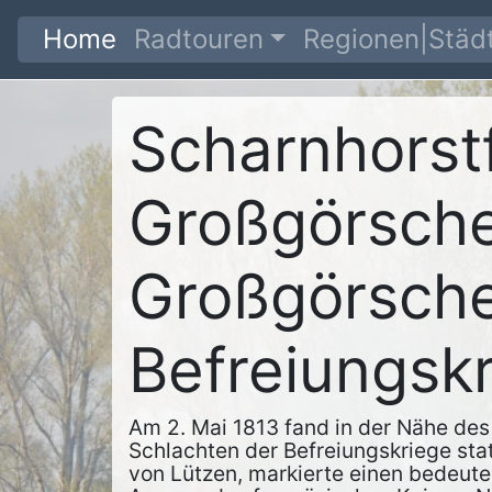
Home
Radtouren
Regionen|Städt
Scharnhorstf
Großgörsche
Großgörsche
Befreiungsk
Am 2. Mai 1813 fand in der Nähe des
Schlachten der Befreiungskriege sta
von Lützen, markierte einen bedeut