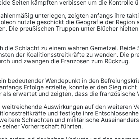
eide Seiten kämpften verbissen um die Kontrolle ü
ahlenmäßig unterlegen, zeigten anfangs ihre tak
apoleon nutzte geschickt die Geografie der Region
hen. Die preußischen Truppen unter Blücher hielt
ch die Schlacht zu einem wahren Gemetzel. Beide S
sten der Koalitionsstreitkräfte zu wenden. Die p
durch und zwangen die Franzosen zum Rückzug.
ein bedeutender Wendepunkt in den Befreiungskr
nfangs Erfolge erzielte, konnte er den Sieg nicht e
 als erwartet und zeigten, dass die französische 
 weitreichende Auswirkungen auf den weiteren Ver
itionsstreitkräfte und festigte ihre Entschlossen
weitere Schlachten und militärische Auseinanderse
seiner Vorherrschaft führten.