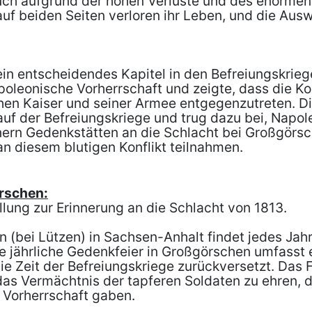
uch aufgrund der hohen Verluste und des enormen L
f beiden Seiten verloren ihr Leben, und die Ausw
in entscheidendes Kapitel in den Befreiungskrieg
eonische Vorherrschaft und zeigte, dass die Koal
hen Kaiser und seiner Armee entgegenzutreten. D
uf der Befreiungskriege und trug dazu bei, Napo
nnern Gedenkstätten an die Schlacht bei Großgörs
an diesem blutigen Konflikt teilnahmen.
örschen:
lung zur Erinnerung an die Schlacht von 1813.
 (bei Lützen) in Sachsen-Anhalt findet jedes Jahr
ie jährliche Gedenkfeier in Großgörschen umfasst
e Zeit der Befreiungskriege zurückversetzt. Das Fe
as Vermächtnis der tapferen Soldaten zu ehren, di
Vorherrschaft gaben.