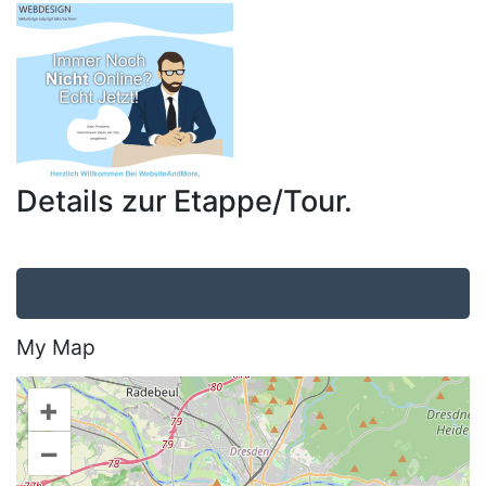
Details zur Etappe/Tour.
My Map
+
–